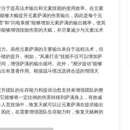
专注于提高法术输出和元素技能的使用效率。在元素
它能够大幅提升元素萨满的伤害输出，因此是每个元
雪”和“闪电掌握”能够增加元素萨满的输出频率，使其
择能够增强技能伤害的天赋，并尽量减少与元素法术
能力。虽然元素萨满的主要输出来自于远程法术，但
错的提升。例如，“风暴打击”技能不仅可以增加萨
间，增强萨满的输出循环。此外，“潮汐波动”能够
输出有显著作用。根据战斗情况选择合适的增强天
提升团队的生存能力和提供治愈支持来增强团队的整
，它能够将一定比例的伤害转移到萨满身上，有效减
多人竞技场中，恢复天赋可以让元素萨满在提供输出
。因此，在需要增强团队生存能力时，恢复天赋树的