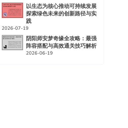
以生态为核心推动可持续发展
探索绿色未来的创新路径与实
践
2026-07-19
阴阳师安梦奇缘全攻略：最强
阵容搭配与高效通关技巧解析
2026-06-19