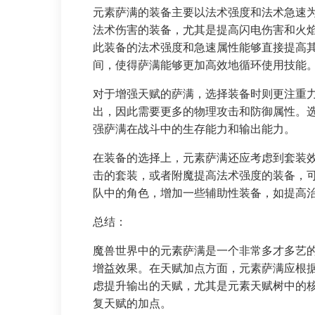
元素萨满的装备主要以法术强度和法术急速
法术伤害的装备，尤其是提高闪电伤害和火
此装备的法术强度和急速属性能够直接提高
间，使得萨满能够更加高效地循环使用技能
对于增强天赋的萨满，选择装备时则更注重
出，因此需要更多的物理攻击和防御属性。
强萨满在战斗中的生存能力和输出能力。
在装备的选择上，元素萨满还应考虑到套装
击的套装，或者附魔提高法术强度的装备，
队中的角色，增加一些辅助性装备，如提高
总结：
魔兽世界中的元素萨满是一个非常多才多艺
增益效果。在天赋加点方面，元素萨满应根
虑提升输出的天赋，尤其是元素天赋树中的
复天赋的加点。