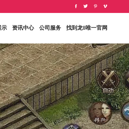
展示
资讯中心
公司服务
找到龙8唯一官网