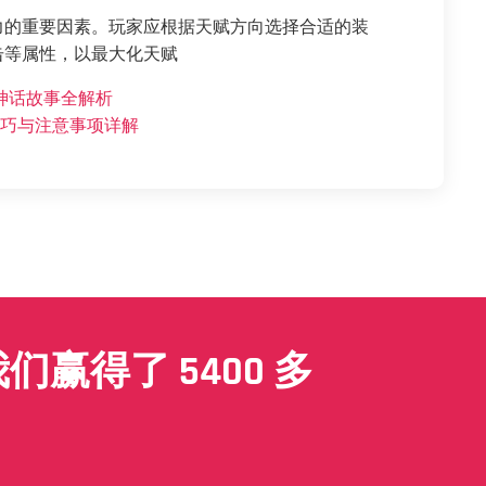
力的重要因素。玩家应根据天赋方向选择合适的装
击等属性，以最大化天赋
神话故事全解析
技巧与注意事项详解
赢得了 5400 多