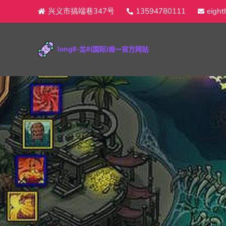
兴义市搞端巷347号
13594780111
eight