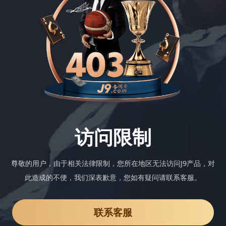
访问限制
尊敬的用户，由于相关法律限制，您所在地区无法访问J9产品，对
此造成的不便，我们深表歉意，您如有疑问请联系客服。
联系客服