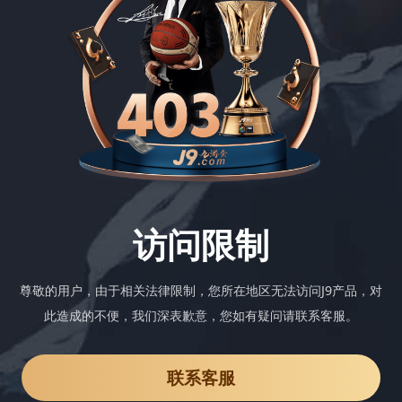
访问限制
尊敬的用户，由于相关法律限制，您所在地区无法访问J9产品，对
此造成的不便，我们深表歉意，您如有疑问请联系客服。
联系客服